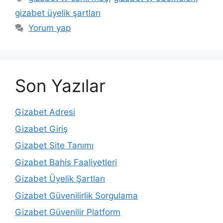
gizabet üyelik şartları
Yorum yap
Son Yazılar
Gizabet Adresi
Gizabet Giriş
Gizabet Site Tanımı
Gizabet Bahis Faaliyetleri
Gizabet Üyelik Şartları
Gizabet Güvenilirlik Sorgulama
Gizabet Güvenilir Platform