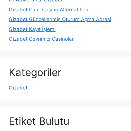
Gizabet Canlı Casino Alternatifleri
Gizabet Güncellenmiş Oturum Açma Adresi
Gizabet Kayıt İşlemi
Gizabet Çevrimiçi Casinolar
Kategoriler
Gizabet
Etiket Bulutu