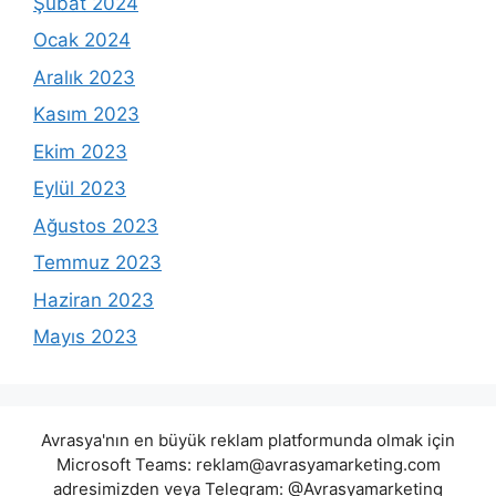
Şubat 2024
Ocak 2024
Aralık 2023
Kasım 2023
Ekim 2023
Eylül 2023
Ağustos 2023
Temmuz 2023
Haziran 2023
Mayıs 2023
Avrasya'nın en büyük reklam platformunda olmak için
Microsoft Teams:
reklam@avrasyamarketing.com
adresimizden veya Telegram: @Avrasyamarketing