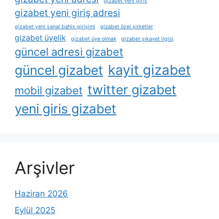
gizabet yeni giris
gizabet yeni giriş adresi
gizabet yeni sanal bahis girişimi
gizabet özel şirketler
gizabet üyelik
gizabet üye olmak
gizabet şikayet i̇lgisi
güncel adresi gizabet
kayit gizabet
güncel gizabet
twitter gizabet
mobil gizabet
yeni giris gizabet
Arşivler
Haziran 2026
Eylül 2025