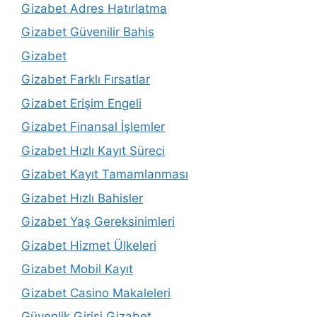
Gizabet Adres Hatırlatma
Gizabet Güvenilir Bahis
Gizabet
Gizabet Farklı Fırsatlar
Gizabet Erişim Engeli
Gizabet Finansal İşlemler
Gizabet Hızlı Kayıt Süreci
Gizabet Kayıt Tamamlanması
Gizabet Hızlı Bahisler
Gizabet Yaş Gereksinimleri
Gizabet Hizmet Ülkeleri
Gizabet Mobil Kayıt
Gizabet Casino Makaleleri
Güvenlik Girişi Gizabet