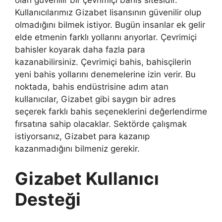
olan güvenilir bir çevrimiçi bahis sitesidir.
Kullanıcılarımız Gizabet lisansının güvenilir olup
olmadığını bilmek istiyor. Bugün insanlar ek gelir
elde etmenin farklı yollarını arıyorlar. Çevrimiçi
bahisler koyarak daha fazla para
kazanabilirsiniz. Çevrimiçi bahis, bahisçilerin
yeni bahis yollarını denemelerine izin verir. Bu
noktada, bahis endüstrisine adım atan
kullanıcılar, Gizabet gibi saygın bir adres
seçerek farklı bahis seçeneklerini değerlendirme
fırsatına sahip olacaklar. Sektörde çalışmak
istiyorsanız, Gizabet para kazanıp
kazanmadığını bilmeniz gerekir.
Gizabet Kullanıcı
Desteği