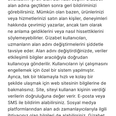
alan adına geçtikten sonra geri bildiriminizi
görebilirsiniz. Mümkün olan bazen, ürünlerinizi
veya hizmetlerinizi satın alan kişiler, deneyimleri
hakkında çevrimiçi yazarlar, ancak tam olarak
ne anlama geldiklerini veya nasıl hissettiklerini
söylemeyebilirler. Gizabet kullanıcıları,
uzmanların alan adını değiştirmelerini şiddetle
tavsiye eder. Alan adını değiştirdiğinizde, veriler
etkileşimli bilgiler aracılığıyla doğrudan
kullanıcıya gönderilir. Kullanıcıların iyi çalışmasını
engellemek için özel bir sistem yapılmıştır.
Ayrıca, tek bir tıklamayla hızlı ve kolay bir
şekilde ulaşmak için web sitesinin bilgilerine de
bakmalısınız. Site, siteyi kullanan kişinin verdiği
verilerin doğruluğuna değer verir. E-posta veya
SMS ile bildirim alabilirsiniz. Sosyal medya
platformlarından alan adı zamanlayıcılarıyla ilgili
ihtiyacınız olan bilgileri de alabilirsiniz. Gizabet