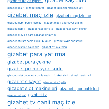
gizabet kaç oldu
gizabet kayıt i̇şlemi
gizabet keşif
gizabet konfor
gizabet kullanıcı memnuniyeti
gizabet maç izle
gizabet maç izleme
gizabet mobil bahis hizmeti
gizabet mobil bilgisayar erişim
gizabet mobili
gizabet nasil bir site
gizabet nasıl kayıt olunur
gizabet okey i̇le para kazanabilir miyim
gizabet oturum açma kimlik bilgileri
gizabet oyun endüstrisi
gizabet oyunları hakkında
gizabet oyun siteleri
gizabet para yatirma
gizabet para çekme
gizabet promosyon kodu
gizabet rulet oyununda bahis nedir
gizabet sicil belgesi gerekli mi
gizabet sikayet
gizabet site üyelik
gizabet slot makineleri
gizabet spor bahisleri
gizabet tv
gizabet telgraf
gizabet tv canli maç izle