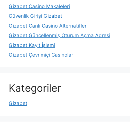
Gizabet Casino Makaleleri
Güvenlik Girişi Gizabet
Gizabet Canlı Casino Alternatifleri
Gizabet Güncellenmiş Oturum Açma Adresi
Gizabet Kayıt İşlemi
Gizabet Çevrimiçi Casinolar
Kategoriler
Gizabet