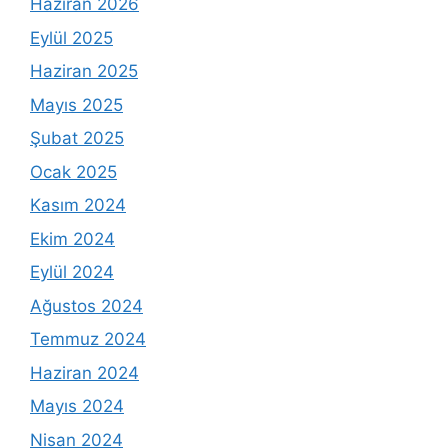
Haziran 2026
Eylül 2025
Haziran 2025
Mayıs 2025
Şubat 2025
Ocak 2025
Kasım 2024
Ekim 2024
Eylül 2024
Ağustos 2024
Temmuz 2024
Haziran 2024
Mayıs 2024
Nisan 2024