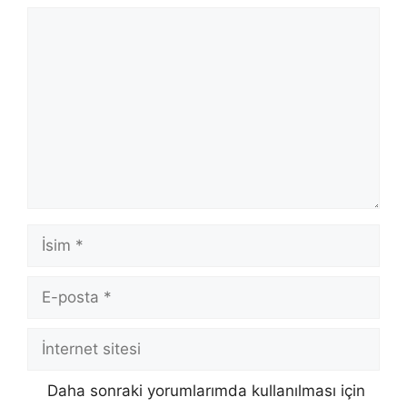
Yorum
İsim
E-
posta
İnternet
sitesi
Daha sonraki yorumlarımda kullanılması için