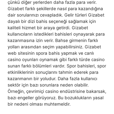
çünkü diğer yerlerden daha fazla para verir.
Gizabet farklı şekillerde nasıl para kazandığına
dair sorularınızı cevapladık. Gelir türleri Gizabet
dayalı bir dizi bahis seçeneği sağlamak için
kaliteli hizmet bir araya getirdi. Gizabet
kullanıcıların istedikleri bahisleri oynayarak para
kazanmasına izin verir. Bahse girmenin farklı
yolları arasından seçim yapabilirsiniz. Gizabet
web sitesinin spora bahis yapmak ve canlı
casino oyunları oynamak gibi farklı türde casino
sunan farklı bölümleri vardır. Spor bahisleri, spor
etkinliklerinin sonuçlarını tahmin ederek para
kazanmanın bir yoludur. Daha fazla kullanıcı
sektör için bazı sorunlara neden olabilir.
Örneğin, çevrimiçi casino endüstrisine bakarsak,
bazı engeller görüyoruz. Bu bozuklukların yasal
bir nedeni olması muhtemeldir.