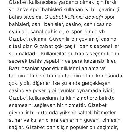
Gizabet kullanıcılara yardımcı olmak için farklı
yollar ve spor bahisleri kullanan iyi bir çevrimiçi
bahis sitesidir.
Gizabet kullanıcı desteği
spor
bahisleri, canlı bahisler, casino, canlı casino
oyunları, sanal bahisler, e-spor, bingo vb.
Gizabet reklamı. Güvenilir bir çevrimiçi casino
sitesi olan Gizabet çok çeşitli bahis seçenekleri
sunmaktadır. Kullanıcılar bu bahis seçeneklerini
seçerek bahis yapabilir ve para kazanabilirler.
Bazı insanlar spor etkinliklerini anlama ve
tahmin etme ve bunları tahmin etme konusunda
çok iyidir, diğerleri ise şu anda gerçekleşen
casino ve poker gibi oyunlar oynamada iyidir.
Gizabet kullanıcıların farklı hizmetlere birlikte
erişmesini sağlayan bir hizmettir. Gizabet
güvenilir bir ortamda yüksek kaliteli hizmetler
sunar ve kullanıcılara verilerinin güvenli olmasını
sağlar. Gizabet bahis için popüler bir seçimdir,