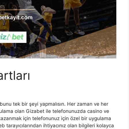
rtları
 bunu tek bir şeyi yapmalısın. Her zaman ve her
ulama olan Gizabet ile telefonunuzda casino ve
 kazanmak için telefonunuz için özel bir uygulama
 tarayıcılarından ihtiyacınız olan bilgileri kolayca