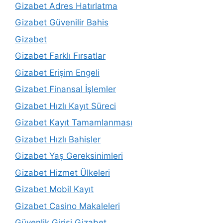
Gizabet Adres Hatırlatma
Gizabet Güvenilir Bahis
Gizabet
Gizabet Farklı Fırsatlar
Gizabet Erişim Engeli
Gizabet Finansal İşlemler
Gizabet Hızlı Kayıt Süreci
Gizabet Kayıt Tamamlanması
Gizabet Hızlı Bahisler
Gizabet Yaş Gereksinimleri
Gizabet Hizmet Ülkeleri
Gizabet Mobil Kayıt
Gizabet Casino Makaleleri
Güvenlik Girişi Gizabet