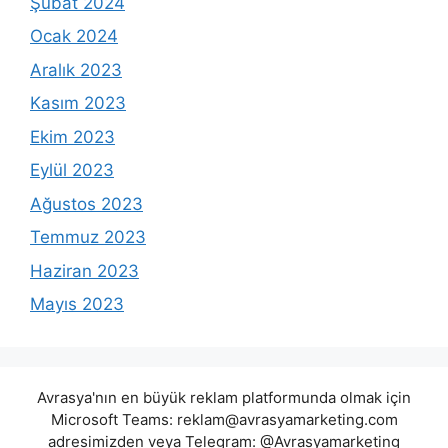
Şubat 2024
Ocak 2024
Aralık 2023
Kasım 2023
Ekim 2023
Eylül 2023
Ağustos 2023
Temmuz 2023
Haziran 2023
Mayıs 2023
Avrasya'nın en büyük reklam platformunda olmak için
Microsoft Teams:
reklam@avrasyamarketing.com
adresimizden veya Telegram: @Avrasyamarketing