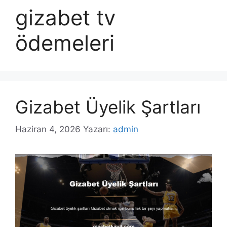
gizabet tv
ödemeleri
Gizabet Üyelik Şartları
Haziran 4, 2026
Yazarı:
admin