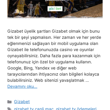
Gizabet üyelik şartları Gizabet olmak için bunu
tek bir şeyi yapmalısın. Her zaman ve her yerde
eğlenmenizi sağlayan bir mobil uygulama olan
Gizabet ile telefonunuzda casino ve oyunlar
oynayabilirsiniz. Daha fazla para kazanmak için
telefonunuz için özel bir uygulama kullanın.
Google, Bing, Yandex ve diğer web
tarayıcılarından ihtiyacınız olan bilgileri kolayca
bulabilirsiniz. Web sitenizi yavaşlatmak …
Devamını oku…
Kategoriler
Gizabet
Etiketler
gizabet tv canli maç
,
gizabet tv ödemeleri
,