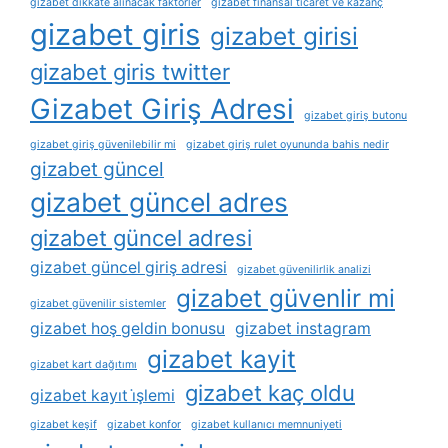
gizabet dikkate alınacak faktörler
gizabet finansal ticaret ve kazanç
gizabet giris
gizabet girisi
gizabet giris twitter
Gizabet Giriş Adresi
gizabet giriş butonu
gizabet giriş güvenilebilir mi
gizabet giriş rulet oyununda bahis nedir
gizabet güncel
gizabet güncel adres
gizabet güncel adresi
gizabet güncel giriş adresi
gizabet güvenilirlik analizi
gizabet güvenlir mi
gizabet güvenilir sistemler
gizabet hoş geldin bonusu
gizabet instagram
gizabet kayit
gizabet kart dağıtımı
gizabet kaç oldu
gizabet kayıt i̇şlemi
gizabet keşif
gizabet konfor
gizabet kullanıcı memnuniyeti