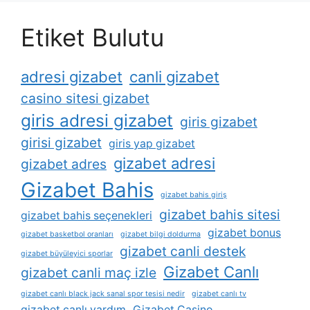
Etiket Bulutu
adresi gizabet
canli gizabet
casino sitesi gizabet
giris adresi gizabet
giris gizabet
girisi gizabet
giris yap gizabet
gizabet adresi
gizabet adres
Gizabet Bahis
gizabet bahis giriş
gizabet bahis sitesi
gizabet bahis seçenekleri
gizabet bonus
gizabet basketbol oranları
gizabet bilgi doldurma
gizabet canli destek
gizabet büyüleyici sporlar
Gizabet Canlı
gizabet canli maç izle
gizabet canlı black jack sanal spor tesisi nedir
gizabet canlı tv
gizabet canlı yardım
Gizabet Casino