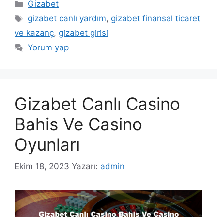
Kategoriler
Gizabet
Etiketler
gizabet canlı yardım
,
gizabet finansal ticaret
ve kazanç
,
gizabet girisi
Yorum yap
Gizabet Canlı Casino
Bahis Ve Casino
Oyunları
Ekim 18, 2023
Yazarı:
admin