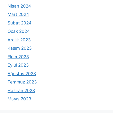
Nisan 2024
Mart 2024
Şubat 2024
Ocak 2024
Aralık 2023
Kasım 2023
Ekim 2023
Eylül 2023
Ağustos 2023
Temmuz 2023
Haziran 2023
Mayıs 2023