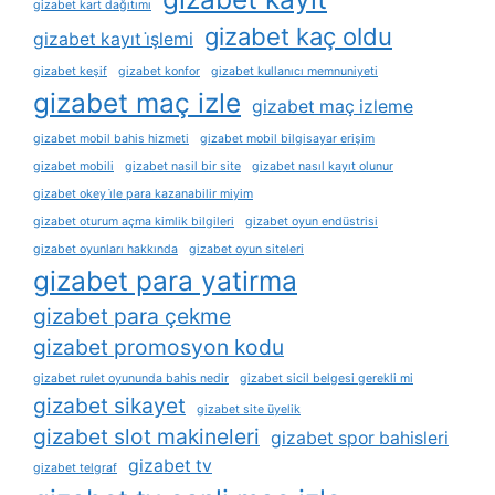
gizabet kart dağıtımı
gizabet kaç oldu
gizabet kayıt i̇şlemi
gizabet keşif
gizabet konfor
gizabet kullanıcı memnuniyeti
gizabet maç izle
gizabet maç izleme
gizabet mobil bahis hizmeti
gizabet mobil bilgisayar erişim
gizabet mobili
gizabet nasil bir site
gizabet nasıl kayıt olunur
gizabet okey i̇le para kazanabilir miyim
gizabet oturum açma kimlik bilgileri
gizabet oyun endüstrisi
gizabet oyunları hakkında
gizabet oyun siteleri
gizabet para yatirma
gizabet para çekme
gizabet promosyon kodu
gizabet rulet oyununda bahis nedir
gizabet sicil belgesi gerekli mi
gizabet sikayet
gizabet site üyelik
gizabet slot makineleri
gizabet spor bahisleri
gizabet tv
gizabet telgraf