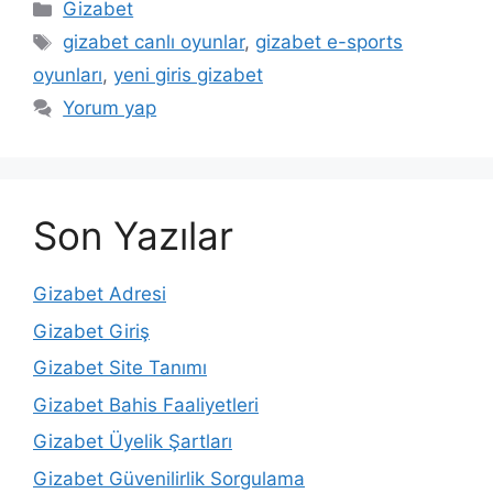
Kategoriler
Gizabet
Etiketler
gizabet canlı oyunlar
,
gizabet e-sports
oyunları
,
yeni giris gizabet
Yorum yap
Son Yazılar
Gizabet Adresi
Gizabet Giriş
Gizabet Site Tanımı
Gizabet Bahis Faaliyetleri
Gizabet Üyelik Şartları
Gizabet Güvenilirlik Sorgulama