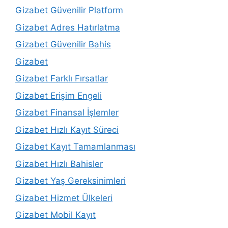
Gizabet Güvenilir Platform
Gizabet Adres Hatırlatma
Gizabet Güvenilir Bahis
Gizabet
Gizabet Farklı Fırsatlar
Gizabet Erişim Engeli
Gizabet Finansal İşlemler
Gizabet Hızlı Kayıt Süreci
Gizabet Kayıt Tamamlanması
Gizabet Hızlı Bahisler
Gizabet Yaş Gereksinimleri
Gizabet Hizmet Ülkeleri
Gizabet Mobil Kayıt