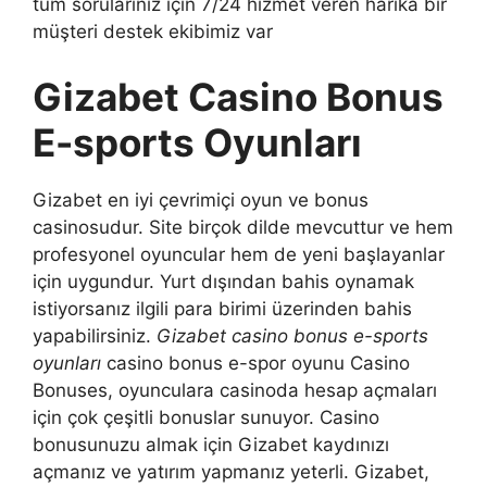
tüm sorularınız için 7/24 hizmet veren harika bir
müşteri destek ekibimiz var
Gizabet Casino Bonus
E-sports Oyunları
Gizabet en iyi çevrimiçi oyun ve bonus
casinosudur. Site birçok dilde mevcuttur ve hem
profesyonel oyuncular hem de yeni başlayanlar
için uygundur. Yurt dışından bahis oynamak
istiyorsanız ilgili para birimi üzerinden bahis
yapabilirsiniz.
Gizabet casino bonus e-sports
oyunları
casino bonus e-spor oyunu Casino
Bonuses, oyunculara casinoda hesap açmaları
için çok çeşitli bonuslar sunuyor. Casino
bonusunuzu almak için Gizabet kaydınızı
açmanız ve yatırım yapmanız yeterli. Gizabet,