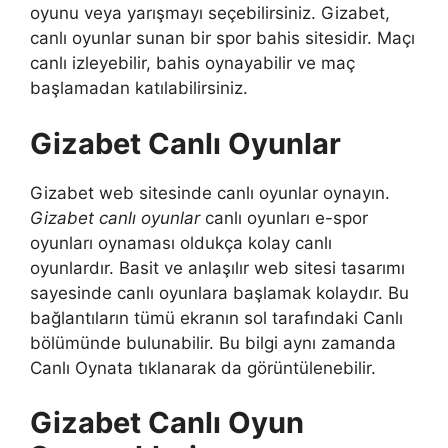
oyunu veya yarışmayı seçebilirsiniz. Gizabet,
canlı oyunlar sunan bir spor bahis sitesidir. Maçı
canlı izleyebilir, bahis oynayabilir ve maç
başlamadan katılabilirsiniz.
Gizabet Canlı Oyunlar
Gizabet web sitesinde canlı oyunlar oynayın.
Gizabet canlı oyunlar
canlı oyunları e-spor
oyunları oynaması oldukça kolay canlı
oyunlardır. Basit ve anlaşılır web sitesi tasarımı
sayesinde canlı oyunlara başlamak kolaydır. Bu
bağlantıların tümü ekranın sol tarafındaki Canlı
bölümünde bulunabilir. Bu bilgi aynı zamanda
Canlı Oynata tıklanarak da görüntülenebilir.
Gizabet Canlı Oyun