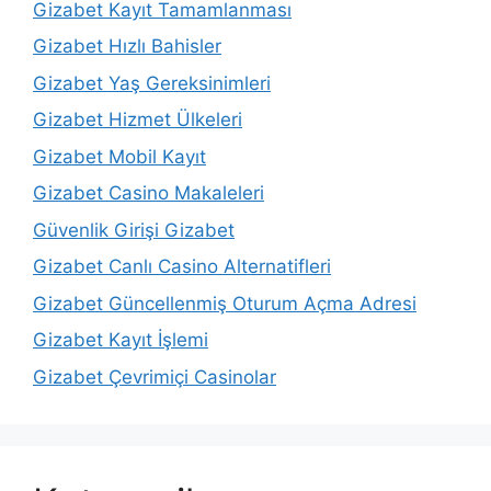
Gizabet Kayıt Tamamlanması
Gizabet Hızlı Bahisler
Gizabet Yaş Gereksinimleri
Gizabet Hizmet Ülkeleri
Gizabet Mobil Kayıt
Gizabet Casino Makaleleri
Güvenlik Girişi Gizabet
Gizabet Canlı Casino Alternatifleri
Gizabet Güncellenmiş Oturum Açma Adresi
Gizabet Kayıt İşlemi
Gizabet Çevrimiçi Casinolar