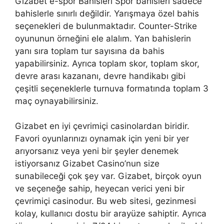
Gizabet e-spor Bahisleri Spor bahisleri sadece
bahislerle sınırlı değildir. Yarışmaya özel bahis
seçenekleri de bulunmaktadır. Counter-Strike
oyununun örneğini ele alalım. Yan bahislerin
yanı sıra toplam tur sayısına da bahis
yapabilirsiniz. Ayrıca toplam skor, toplam skor,
devre arası kazananı, devre handikabı gibi
çeşitli seçeneklerle turnuva formatında toplam 3
maç oynayabilirsiniz.
Gizabet en iyi çevrimiçi casinolardan biridir.
Favori oyunlarınızı oynamak için yeni bir yer
arıyorsanız veya yeni bir şeyler denemek
istiyorsanız Gizabet Casino’nun size
sunabileceği çok şey var. Gizabet, birçok oyun
ve seçeneğe sahip, heyecan verici yeni bir
çevrimiçi casinodur. Bu web sitesi, gezinmesi
kolay, kullanıcı dostu bir arayüze sahiptir. Ayrıca