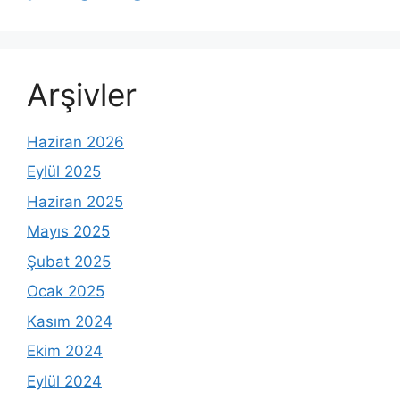
Arşivler
Haziran 2026
Eylül 2025
Haziran 2025
Mayıs 2025
Şubat 2025
Ocak 2025
Kasım 2024
Ekim 2024
Eylül 2024