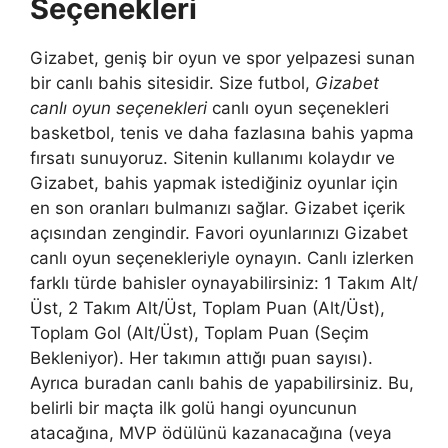
Seçenekleri
Gizabet, geniş bir oyun ve spor yelpazesi sunan
bir canlı bahis sitesidir. Size futbol, ​​
Gizabet
canlı oyun seçenekleri
canlı oyun seçenekleri
basketbol, ​​tenis ve daha fazlasına bahis yapma
fırsatı sunuyoruz. Sitenin kullanımı kolaydır ve
Gizabet, bahis yapmak istediğiniz oyunlar için
en son oranları bulmanızı sağlar. Gizabet içerik
açısından zengindir. Favori oyunlarınızı Gizabet
canlı oyun seçenekleriyle oynayın. Canlı izlerken
farklı türde bahisler oynayabilirsiniz: 1 Takım Alt/
Üst, 2 Takım Alt/Üst, Toplam Puan (Alt/Üst),
Toplam Gol (Alt/Üst), Toplam Puan (Seçim
Bekleniyor). Her takımın attığı puan sayısı).
Ayrıca buradan canlı bahis de yapabilirsiniz. Bu,
belirli bir maçta ilk golü hangi oyuncunun
atacağına, MVP ödülünü kazanacağına (veya