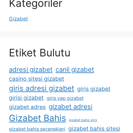
Kategoriler
Gizabet
Etiket Bulutu
adresi gizabet
canli gizabet
casino sitesi gizabet
giris adresi gizabet
giris gizabet
girisi gizabet
giris yap gizabet
gizabet adresi
gizabet adres
Gizabet Bahis
gizabet bahis giriş
gizabet bahis sitesi
gizabet bahis seçenekleri