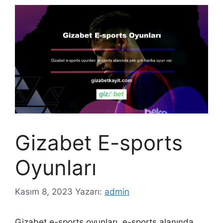
Gizabet E-sports
Oyunları
Kasım 8, 2023
Yazarı:
admin
Gizabet e-sports oyunları e-sports alanında