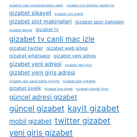
gizabet rulet oyununda bahis nedir
gizabet sicil belgesi gerekli mi
gizabet sikayet
gizabet site üyelik
gizabet slot makineleri
gizabet spor bahisleri
gizabet tv
gizabet telgraf
gizabet tv canli maç izle
gizabet twitter
gizabet web sitesi
gizabet whatsapp
gizabet yeni adres
gizabet yeni adresi
gizabet yeni giris
gizabet yeni giriş adresi
gizabet yeni sanal bahis girişimi
gizabet özel şirketler
gizabet üyelik
gizabet üye olmak
gizabet şikayet i̇lgisi
güncel adresi gizabet
kayit gizabet
güncel gizabet
twitter gizabet
mobil gizabet
yeni giris gizabet