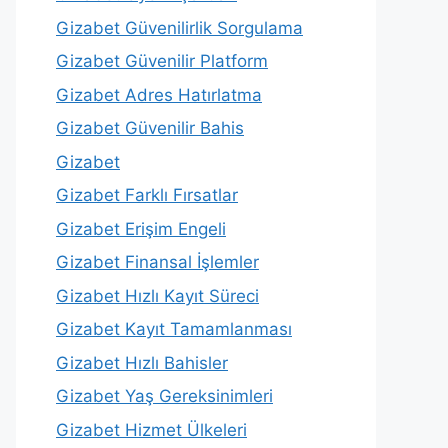
Gizabet Güvenilirlik Sorgulama
Gizabet Güvenilir Platform
Gizabet Adres Hatırlatma
Gizabet Güvenilir Bahis
Gizabet
Gizabet Farklı Fırsatlar
Gizabet Erişim Engeli
Gizabet Finansal İşlemler
Gizabet Hızlı Kayıt Süreci
Gizabet Kayıt Tamamlanması
Gizabet Hızlı Bahisler
Gizabet Yaş Gereksinimleri
Gizabet Hizmet Ülkeleri