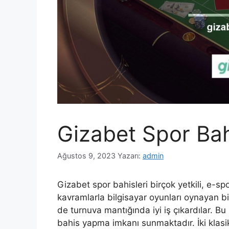
Gizabet Spor Bah
Ağustos 9, 2023
Yazarı:
admin
Gizabet spor bahisleri birçok yetkili, e-spo
kavramlarla bilgisayar oyunları oynayan 
de turnuva mantığında iyi iş çıkardılar. 
bahis yapma imkanı sunmaktadır. İki klasi