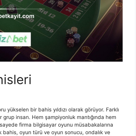
isleri
ru yükselen bir bahis yıldızı olarak görüyor. Farklı
bir grup insan. Hem şampiyonluk mantığında hem
Bu sayede firma bilgisayar oyunu müsabakalarına
k bahis, oyun türü ve oyun sonucu, ondalık ve