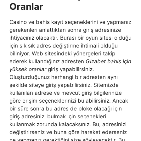
Oranlar
Casino ve bahis kayıt seçeneklerini ve yapmanız
gerekenleri anlattıktan sonra giriş adresinize
ihtiyacınız olacaktır. Burası bir oyun sitesi olduğu
için sık sık adres değiştirme ihtimali olduğu
biliniyor. Web sitesindeki yönergeleri takip
ederek kullandığınız adresten
Gizabet bahis için
yüksek oranlar
giriş yapabilirsiniz.
Oluşturduğunuz herhangi bir adresten aynı
şekilde siteye giriş yapabilirsiniz. Sitemizde
kullanılan adrese ve mevcut giriş bilgilerinize
göre erişim seçeneklerinizi bulabilirsiniz. Ancak
bir süre sonra bu adres de bloke olacağı için
giriş adresinizi bulmak için seçenekleri
kullanmak zorunda kalacaksınız. Bu, adresinizi
değiştirirseniz ve buna göre hareket ederseniz
ne yapmanız gerektiğini size söyleyecektir. Bu