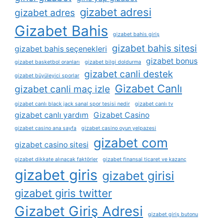
gizabet adresi
gizabet adres
Gizabet Bahis
gizabet bahis giriş
gizabet bahis sitesi
gizabet bahis seçenekleri
gizabet bonus
gizabet basketbol oranları
gizabet bilgi doldurma
gizabet canli destek
gizabet büyüleyici sporlar
Gizabet Canlı
gizabet canli maç izle
gizabet canlı black jack sanal spor tesisi nedir
gizabet canlı tv
gizabet canlı yardım
Gizabet Casino
gizabet casino ana sayfa
gizabet casino oyun yelpazesi
gizabet com
gizabet casino sitesi
gizabet dikkate alınacak faktörler
gizabet finansal ticaret ve kazanç
gizabet giris
gizabet girisi
gizabet giris twitter
Gizabet Giriş Adresi
gizabet giriş butonu