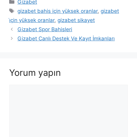
Kategoriler
Gizabet
Etiketler
gizabet bahis için yüksek oranlar
,
gizabet
i̇çin yüksek oranlar
,
gizabet sikayet
Gizabet Spor Bahisleri
Gizabet Canlı Destek Ve Kayıt İmkanları
Yorum yapın
Yorum