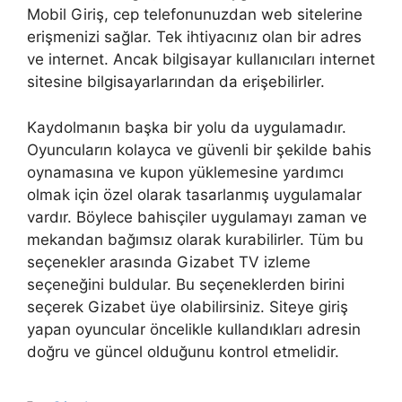
Mobil Giriş, cep telefonunuzdan web sitelerine
erişmenizi sağlar. Tek ihtiyacınız olan bir adres
ve internet. Ancak bilgisayar kullanıcıları internet
sitesine bilgisayarlarından da erişebilirler.
Kaydolmanın başka bir yolu da uygulamadır.
Oyuncuların kolayca ve güvenli bir şekilde bahis
oynamasına ve kupon yüklemesine yardımcı
olmak için özel olarak tasarlanmış uygulamalar
vardır. Böylece bahisçiler uygulamayı zaman ve
mekandan bağımsız olarak kurabilirler. Tüm bu
seçenekler arasında Gizabet TV izleme
seçeneğini buldular. Bu seçeneklerden birini
seçerek Gizabet üye olabilirsiniz. Siteye giriş
yapan oyuncular öncelikle kullandıkları adresin
doğru ve güncel olduğunu kontrol etmelidir.