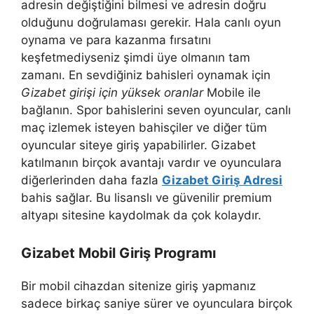
adresin değiştiğini bilmesi ve adresin doğru
olduğunu doğrulaması gerekir. Hala canlı oyun
oynama ve para kazanma fırsatını
keşfetmediyseniz şimdi üye olmanın tam
zamanı. En sevdiğiniz bahisleri oynamak için
Gizabet girişi için yüksek oranlar
Mobile ile
bağlanın. Spor bahislerini seven oyuncular, canlı
maç izlemek isteyen bahisçiler ve diğer tüm
oyuncular siteye giriş yapabilirler. Gizabet
katılmanın birçok avantajı vardır ve oyunculara
diğerlerinden daha fazla
Gizabet Giriş Adresi
bahis sağlar. Bu lisanslı ve güvenilir premium
altyapı sitesine kaydolmak da çok kolaydır.
Gizabet Mobil Giriş Programı
Bir mobil cihazdan sitenize giriş yapmanız
sadece birkaç saniye sürer ve oyunculara birçok