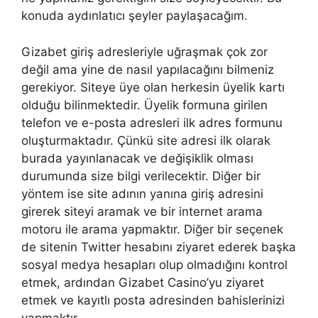
konuda aydınlatıcı şeyler paylaşacağım.
Gizabet giriş adresleriyle uğraşmak çok zor
değil ama yine de nasıl yapılacağını bilmeniz
gerekiyor. Siteye üye olan herkesin üyelik kartı
olduğu bilinmektedir. Üyelik formuna girilen
telefon ve e-posta adresleri ilk adres formunu
oluşturmaktadır. Çünkü site adresi ilk olarak
burada yayınlanacak ve değişiklik olması
durumunda size bilgi verilecektir. Diğer bir
yöntem ise site adının yanına giriş adresini
girerek siteyi aramak ve bir internet arama
motoru ile arama yapmaktır. Diğer bir seçenek
de sitenin Twitter hesabını ziyaret ederek başka
sosyal medya hesapları olup olmadığını kontrol
etmek, ardından Gizabet Casino’yu ziyaret
etmek ve kayıtlı posta adresinden bahislerinizi
yapmaktır.