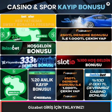
×
Gizabet GİRİŞ İÇİN TIKLAYINIZ!