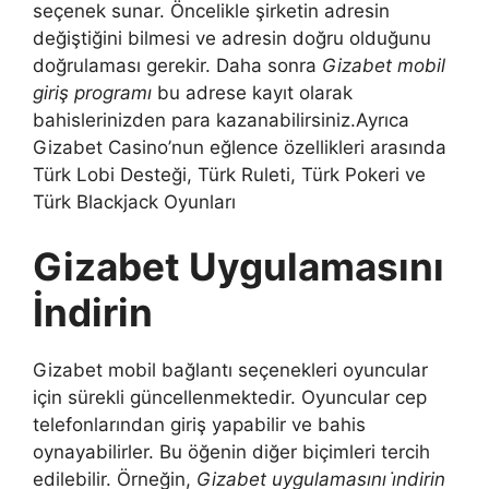
seçenek sunar. Öncelikle şirketin adresin
değiştiğini bilmesi ve adresin doğru olduğunu
doğrulaması gerekir. Daha sonra
Gizabet mobil
giriş programı
bu adrese kayıt olarak
bahislerinizden para kazanabilirsiniz.Ayrıca
Gizabet Casino’nun eğlence özellikleri arasında
Türk Lobi Desteği, Türk Ruleti, Türk Pokeri ve
Türk Blackjack Oyunları
Gizabet Uygulamasını
İndirin
Gizabet mobil bağlantı seçenekleri oyuncular
için sürekli güncellenmektedir. Oyuncular cep
telefonlarından giriş yapabilir ve bahis
oynayabilirler. Bu öğenin diğer biçimleri tercih
edilebilir. Örneğin,
Gizabet uygulamasını i̇ndirin