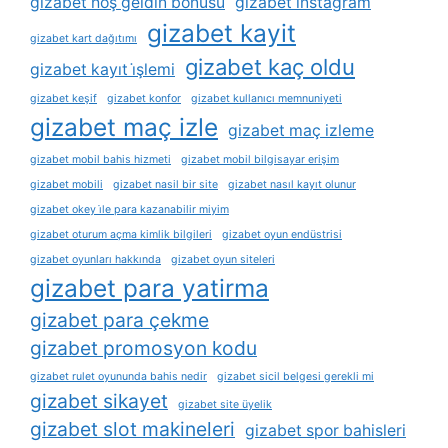
gizabet hoş geldin bonusu
gizabet instagram
gizabet kayit
gizabet kart dağıtımı
gizabet kaç oldu
gizabet kayıt i̇şlemi
gizabet keşif
gizabet konfor
gizabet kullanıcı memnuniyeti
gizabet maç izle
gizabet maç izleme
gizabet mobil bahis hizmeti
gizabet mobil bilgisayar erişim
gizabet mobili
gizabet nasil bir site
gizabet nasıl kayıt olunur
gizabet okey i̇le para kazanabilir miyim
gizabet oturum açma kimlik bilgileri
gizabet oyun endüstrisi
gizabet oyunları hakkında
gizabet oyun siteleri
gizabet para yatirma
gizabet para çekme
gizabet promosyon kodu
gizabet rulet oyununda bahis nedir
gizabet sicil belgesi gerekli mi
gizabet sikayet
gizabet site üyelik
gizabet slot makineleri
gizabet spor bahisleri