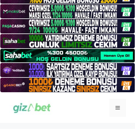
İçeriğe
atla
Menü