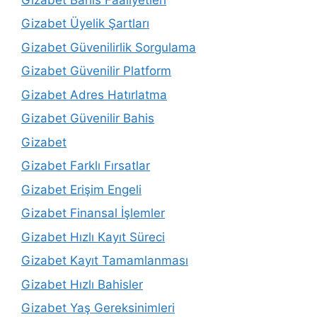
Gizabet Üyelik Şartları
Gizabet Güvenilirlik Sorgulama
Gizabet Güvenilir Platform
Gizabet Adres Hatırlatma
Gizabet Güvenilir Bahis
Gizabet
Gizabet Farklı Fırsatlar
Gizabet Erişim Engeli
Gizabet Finansal İşlemler
Gizabet Hızlı Kayıt Süreci
Gizabet Kayıt Tamamlanması
Gizabet Hızlı Bahisler
Gizabet Yaş Gereksinimleri