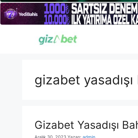
İçeriğe
atla
gizabet yasadışı
Gizabet Yasadışı Ba
Aralık 30, 2023
Yazarı:
admin