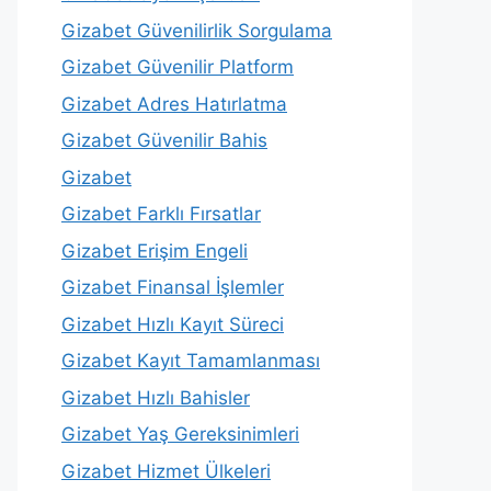
Gizabet Güvenilirlik Sorgulama
Gizabet Güvenilir Platform
Gizabet Adres Hatırlatma
Gizabet Güvenilir Bahis
Gizabet
Gizabet Farklı Fırsatlar
Gizabet Erişim Engeli
Gizabet Finansal İşlemler
Gizabet Hızlı Kayıt Süreci
Gizabet Kayıt Tamamlanması
Gizabet Hızlı Bahisler
Gizabet Yaş Gereksinimleri
Gizabet Hizmet Ülkeleri