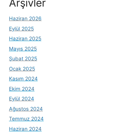
Arşivler
Haziran 2026
Eylül 2025
Haziran 2025
Mayıs 2025
Şubat 2025
Ocak 2025
Kasım 2024
Ekim 2024
Eylül 2024
Ağustos 2024
Temmuz 2024
Haziran 2024