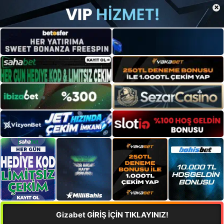
×
Gizabet GİRİŞ İÇİN TIKLAYINIZ!