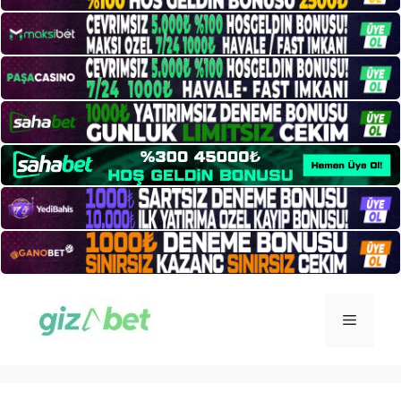
İçeriğe
atla
Menü