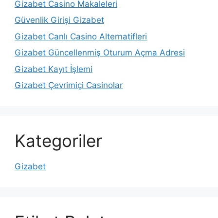
Gizabet Casino Makaleleri
Güvenlik Girişi Gizabet
Gizabet Canlı Casino Alternatifleri
Gizabet Güncellenmiş Oturum Açma Adresi
Gizabet Kayıt İşlemi
Gizabet Çevrimiçi Casinolar
Kategoriler
Gizabet