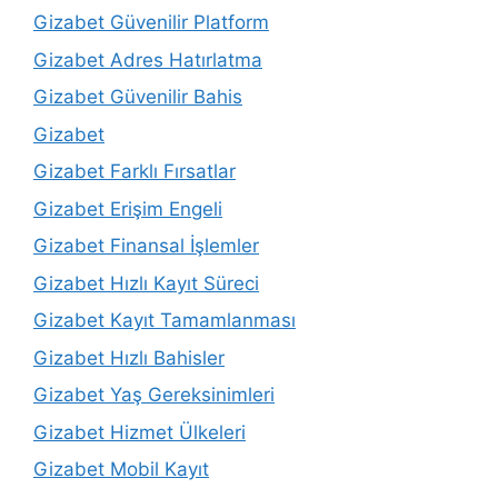
Gizabet Güvenilir Platform
Gizabet Adres Hatırlatma
Gizabet Güvenilir Bahis
Gizabet
Gizabet Farklı Fırsatlar
Gizabet Erişim Engeli
Gizabet Finansal İşlemler
Gizabet Hızlı Kayıt Süreci
Gizabet Kayıt Tamamlanması
Gizabet Hızlı Bahisler
Gizabet Yaş Gereksinimleri
Gizabet Hizmet Ülkeleri
Gizabet Mobil Kayıt