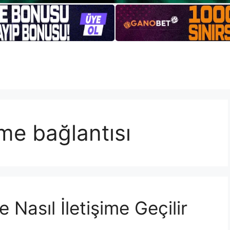
me bağlantısı
 Nasıl İletişime Geçilir