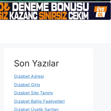
Son Yazılar
Gizabet Adresi
Gizabet Giriş
Gizabet Site Tanımı
Gizabet Bahis Faaliyetleri
Gizabet Üyelik Şartları