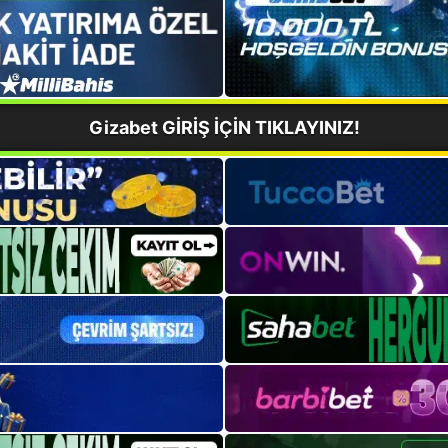
Gizabet GİRİŞ İÇİN TIKLAYINIZ!