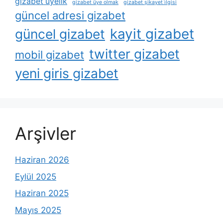
gizabet üyelik
gizabet üye olmak
gizabet şikayet i̇lgisi
güncel adresi gizabet
kayit gizabet
güncel gizabet
twitter gizabet
mobil gizabet
yeni giris gizabet
Arşivler
Haziran 2026
Eylül 2025
Haziran 2025
Mayıs 2025