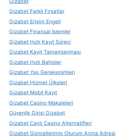
Gizabet
Gizabet Farklı Fırsatlar
Gizabet Erişim Engeli
Gizabet Finansal İşlemler
Gizabet Hızlı Kayıt Süreci
Gizabet Kayıt Tamamlanması
Gizabet Hızlı Bahisler
Gizabet Yaş Gereksinimleri
Gizabet Hizmet Ülkeleri
Gizabet Mobil Kayıt
Gizabet Casino Makaleleri
Güvenlik Girişi Gizabet
Gizabet Canlı Casino Alternatifleri
Gizabet Güncellenmiş Oturum Açma Adresi