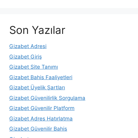
Son Yazılar
Gizabet Adresi
Gizabet Giriş
Gizabet Site Tanımı
Gizabet Bahis Faaliyetleri
Gizabet Üyelik Şartları
Gizabet Güvenilirlik Sorgulama
Gizabet Güvenilir Platform
Gizabet Adres Hatırlatma
Gizabet Güvenilir Bahis