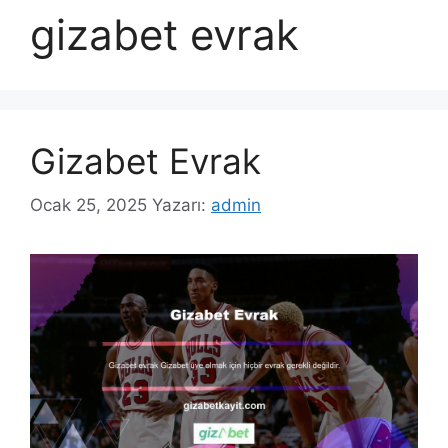
gizabet evrak
Gizabet Evrak
Ocak 25, 2025
Yazarı:
admin