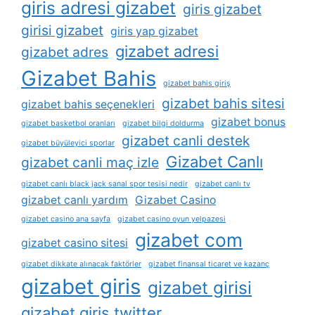
giris adresi gizabet
giris gizabet
girisi gizabet
giris yap gizabet
gizabet adresi
gizabet adres
Gizabet Bahis
gizabet bahis giriş
gizabet bahis sitesi
gizabet bahis seçenekleri
gizabet bonus
gizabet basketbol oranları
gizabet bilgi doldurma
gizabet canli destek
gizabet büyüleyici sporlar
Gizabet Canlı
gizabet canli maç izle
gizabet canlı black jack sanal spor tesisi nedir
gizabet canlı tv
gizabet canlı yardım
Gizabet Casino
gizabet casino ana sayfa
gizabet casino oyun yelpazesi
gizabet com
gizabet casino sitesi
gizabet dikkate alınacak faktörler
gizabet finansal ticaret ve kazanç
gizabet giris
gizabet girisi
gizabet giris twitter