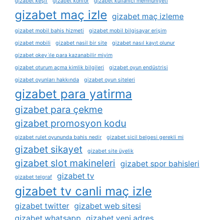
gizabet keşif
gizabet konfor
gizabet kullanıcı memnuniyeti
gizabet maç izle
gizabet maç izleme
gizabet mobil bahis hizmeti
gizabet mobil bilgisayar erişim
gizabet mobili
gizabet nasil bir site
gizabet nasıl kayıt olunur
gizabet okey i̇le para kazanabilir miyim
gizabet oturum açma kimlik bilgileri
gizabet oyun endüstrisi
gizabet oyunları hakkında
gizabet oyun siteleri
gizabet para yatirma
gizabet para çekme
gizabet promosyon kodu
gizabet rulet oyununda bahis nedir
gizabet sicil belgesi gerekli mi
gizabet sikayet
gizabet site üyelik
gizabet slot makineleri
gizabet spor bahisleri
gizabet tv
gizabet telgraf
gizabet tv canli maç izle
gizabet twitter
gizabet web sitesi
gizabet whatsapp
gizabet yeni adres