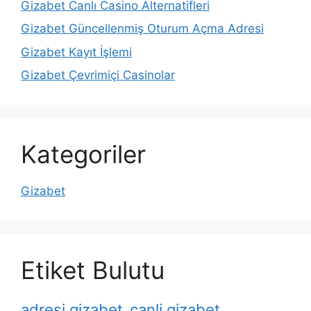
Gizabet Canlı Casino Alternatifleri
Gizabet Güncellenmiş Oturum Açma Adresi
Gizabet Kayıt İşlemi
Gizabet Çevrimiçi Casinolar
Kategoriler
Gizabet
Etiket Bulutu
adresi gizabet
canli gizabet