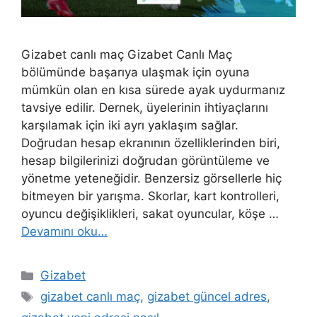
Gizabet canlı maç Gizabet Canlı Maç
bölümünde başarıya ulaşmak için oyuna
mümkün olan en kısa sürede ayak uydurmanız
tavsiye edilir. Dernek, üyelerinin ihtiyaçlarını
karşılamak için iki ayrı yaklaşım sağlar.
Doğrudan hesap ekranının özelliklerinden biri,
hesap bilgilerinizi doğrudan görüntüleme ve
yönetme yeteneğidir. Benzersiz görsellerle hiç
bitmeyen bir yarışma. Skorlar, kart kontrolleri,
oyuncu değişiklikleri, sakat oyuncular, köşe …
Devamını oku…
Kategoriler
Gizabet
Etiketler
gizabet canlı maç
,
gizabet güncel adres
,