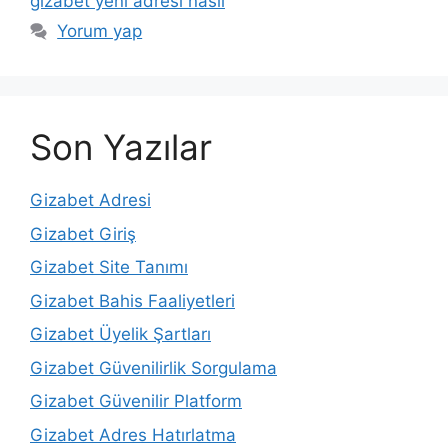
gizabet yeni adresi nasıl
Yorum yap
Son Yazılar
Gizabet Adresi
Gizabet Giriş
Gizabet Site Tanımı
Gizabet Bahis Faaliyetleri
Gizabet Üyelik Şartları
Gizabet Güvenilirlik Sorgulama
Gizabet Güvenilir Platform
Gizabet Adres Hatırlatma