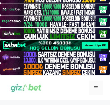
İçeriğe
atla
Menü