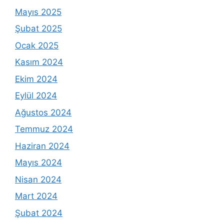
Mayıs 2025
Şubat 2025
Ocak 2025
Kasım 2024
Ekim 2024
Eylül 2024
Ağustos 2024
Temmuz 2024
Haziran 2024
Mayıs 2024
Nisan 2024
Mart 2024
Şubat 2024