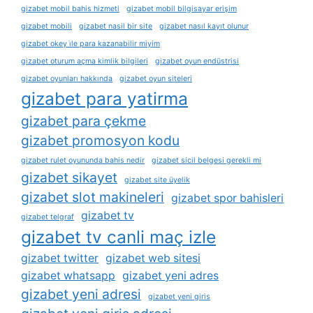
gizabet mobil bahis hizmeti
gizabet mobil bilgisayar erişim
gizabet mobili
gizabet nasil bir site
gizabet nasıl kayıt olunur
gizabet okey i̇le para kazanabilir miyim
gizabet oturum açma kimlik bilgileri
gizabet oyun endüstrisi
gizabet oyunları hakkında
gizabet oyun siteleri
gizabet para yatirma
gizabet para çekme
gizabet promosyon kodu
gizabet rulet oyununda bahis nedir
gizabet sicil belgesi gerekli mi
gizabet sikayet
gizabet site üyelik
gizabet slot makineleri
gizabet spor bahisleri
gizabet tv
gizabet telgraf
gizabet tv canli maç izle
gizabet twitter
gizabet web sitesi
gizabet whatsapp
gizabet yeni adres
gizabet yeni adresi
gizabet yeni giris