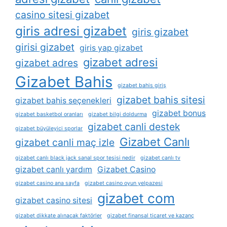
casino sitesi gizabet
giris adresi gizabet
giris gizabet
girisi gizabet
giris yap gizabet
gizabet adresi
gizabet adres
Gizabet Bahis
gizabet bahis giriş
gizabet bahis sitesi
gizabet bahis seçenekleri
gizabet bonus
gizabet basketbol oranları
gizabet bilgi doldurma
gizabet canli destek
gizabet büyüleyici sporlar
Gizabet Canlı
gizabet canli maç izle
gizabet canlı black jack sanal spor tesisi nedir
gizabet canlı tv
gizabet canlı yardım
Gizabet Casino
gizabet casino ana sayfa
gizabet casino oyun yelpazesi
gizabet com
gizabet casino sitesi
gizabet dikkate alınacak faktörler
gizabet finansal ticaret ve kazanç