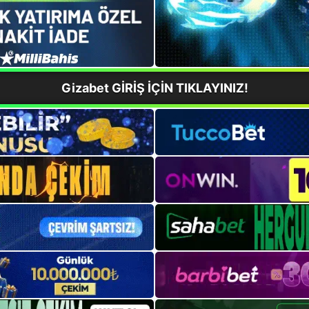
Gizabet GİRİŞ İÇİN TIKLAYINIZ!