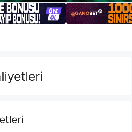
iyetleri
tleri