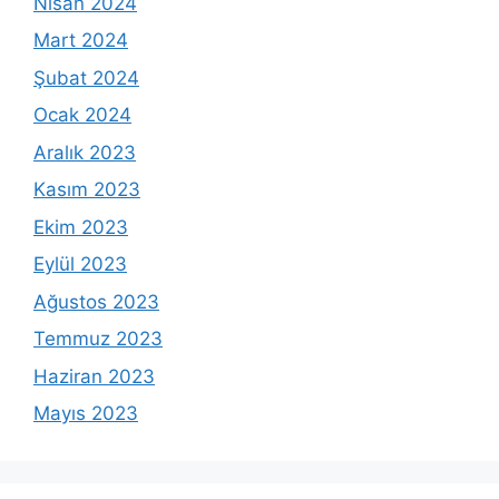
Nisan 2024
Mart 2024
Şubat 2024
Ocak 2024
Aralık 2023
Kasım 2023
Ekim 2023
Eylül 2023
Ağustos 2023
Temmuz 2023
Haziran 2023
Mayıs 2023