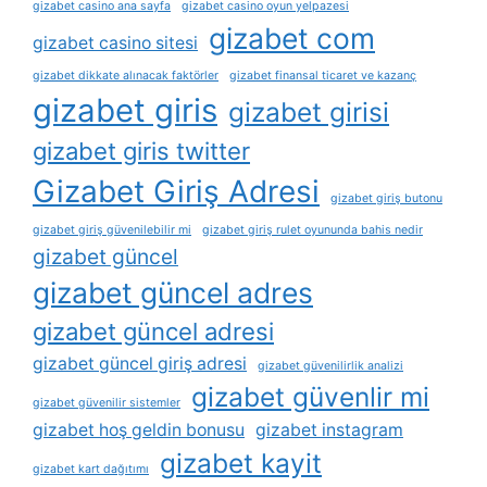
gizabet casino ana sayfa
gizabet casino oyun yelpazesi
gizabet com
gizabet casino sitesi
gizabet dikkate alınacak faktörler
gizabet finansal ticaret ve kazanç
gizabet giris
gizabet girisi
gizabet giris twitter
Gizabet Giriş Adresi
gizabet giriş butonu
gizabet giriş güvenilebilir mi
gizabet giriş rulet oyununda bahis nedir
gizabet güncel
gizabet güncel adres
gizabet güncel adresi
gizabet güncel giriş adresi
gizabet güvenilirlik analizi
gizabet güvenlir mi
gizabet güvenilir sistemler
gizabet hoş geldin bonusu
gizabet instagram
gizabet kayit
gizabet kart dağıtımı