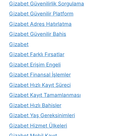
Gizabet Güvenilirlik Sorgulama
Gizabet Güvenilir Platform
Gizabet Adres Hatırlatma
Gizabet Güvenilir Bahis
Gizabet
Gizabet Farklı Fırsatlar
Gizabet Erişim Engeli
Gizabet Finansal İşlemler
Gizabet Hızlı Kayıt Süreci
Gizabet Kayıt Tamamlanması
Gizabet Hızlı Bahisler
Gizabet Yaş Gereksinimleri
Gizabet Hizmet Ülkeleri
Gizabet Mobil Kayıt