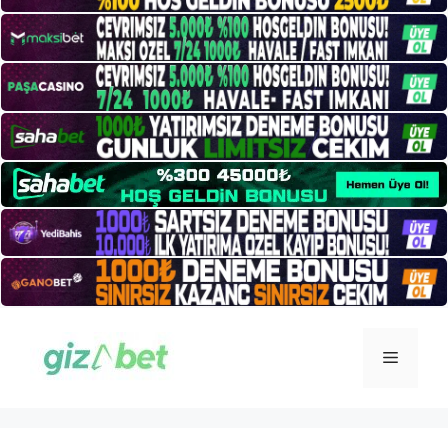
İçeriğe
atla
Menü