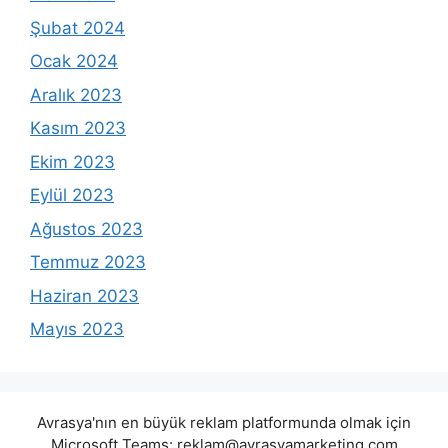
Şubat 2024
Ocak 2024
Aralık 2023
Kasım 2023
Ekim 2023
Eylül 2023
Ağustos 2023
Temmuz 2023
Haziran 2023
Mayıs 2023
Avrasya'nın en büyük reklam platformunda olmak için
Microsoft Teams:
reklam@avrasyamarketing.com