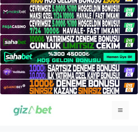
İçeriğe
atla
Menü