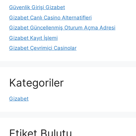
Güvenlik Girişi Gizabet
Gizabet Canlı Casino Alternatifleri
Gizabet Güncellenmiş Oturum Açma Adresi
Gizabet Kayıt İşlemi
Gizabet Çevrimiçi Casinolar
Kategoriler
Gizabet
Etiket Bulutu