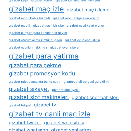
gizabet keşif
gizabet konfor
gizabet kullanıcı memnuniyeti
gizabet maç izle
gizabet maç izleme
gizabet mobil bahis hizmeti
gizabet mobil bilgisayar erişim
gizabet mobili
gizabet nasil bir site
gizabet nasıl kayıt olunur
gizabet okey i̇le para kazanabilir miyim
gizabet oturum açma kimlik bilgileri
gizabet oyun endüstrisi
gizabet oyunları hakkında
gizabet oyun siteleri
gizabet para yatirma
gizabet para çekme
gizabet promosyon kodu
gizabet rulet oyununda bahis nedir
gizabet sicil belgesi gerekli mi
gizabet sikayet
gizabet site üyelik
gizabet slot makineleri
gizabet spor bahisleri
gizabet tv
gizabet telgraf
gizabet tv canli maç izle
gizabet twitter
gizabet web sitesi
gizabet whatsapp
gizabet yeni adres