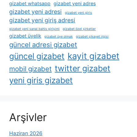
gizabet whatsapp
gizabet yeni adres
gizabet yeni adresi
gizabet yeni giris
gizabet yeni giriş adresi
gizabet yeni sanal bahis girişimi
gizabet özel şirketler
gizabet üyelik
gizabet üye olmak
gizabet şikayet i̇lgisi
güncel adresi gizabet
kayit gizabet
güncel gizabet
twitter gizabet
mobil gizabet
yeni giris gizabet
Arşivler
Haziran 2026