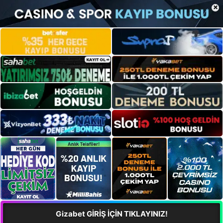
×
Gizabet GİRİŞ İÇİN TIKLAYINIZ!