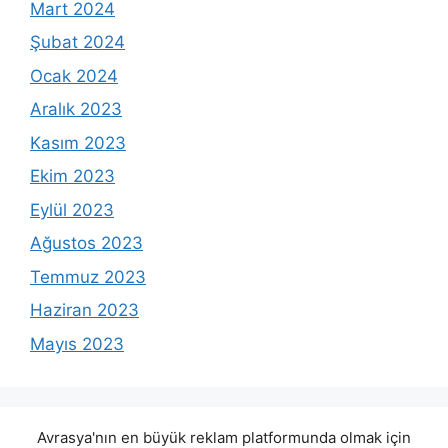
Mart 2024
Şubat 2024
Ocak 2024
Aralık 2023
Kasım 2023
Ekim 2023
Eylül 2023
Ağustos 2023
Temmuz 2023
Haziran 2023
Mayıs 2023
Avrasya'nın en büyük reklam platformunda olmak için