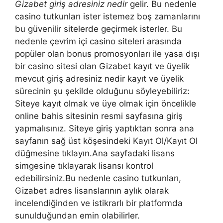
Gizabet giriş adresiniz nedir
gelir. Bu nedenle
casino tutkunları ister istemez boş zamanlarını
bu güvenilir sitelerde geçirmek isterler. Bu
nedenle çevrim içi casino siteleri arasında
popüler olan bonus promosyonları ile yasa dışı
bir casino sitesi olan Gizabet kayıt ve üyelik
mevcut giriş adresiniz nedir kayıt ve üyelik
sürecinin şu şekilde olduğunu söyleyebiliriz:
Siteye kayıt olmak ve üye olmak için öncelikle
online bahis sitesinin resmi sayfasına giriş
yapmalısınız. Siteye giriş yaptıktan sonra ana
sayfanın sağ üst köşesindeki Kayıt Ol/Kayıt Ol
düğmesine tıklayın.Ana sayfadaki lisans
simgesine tıklayarak lisansı kontrol
edebilirsiniz.Bu nedenle casino tutkunları,
Gizabet adres lisanslarının aylık olarak
incelendiğinden ve istikrarlı bir platformda
sunulduğundan emin olabilirler.