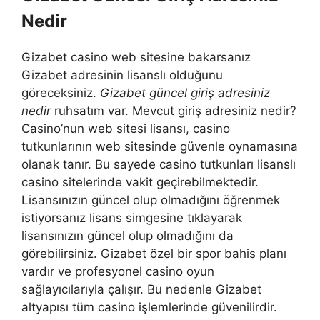
Nedir
Gizabet casino web sitesine bakarsanız
Gizabet adresinin lisanslı olduğunu
göreceksiniz.
Gizabet güncel giriş adresiniz
nedir
ruhsatım var. Mevcut giriş adresiniz nedir?
Casino’nun web sitesi lisansı, casino
tutkunlarının web sitesinde güvenle oynamasına
olanak tanır. Bu sayede casino tutkunları lisanslı
casino sitelerinde vakit geçirebilmektedir.
Lisansınızın güncel olup olmadığını öğrenmek
istiyorsanız lisans simgesine tıklayarak
lisansınızın güncel olup olmadığını da
görebilirsiniz. Gizabet özel bir spor bahis planı
vardır ve profesyonel casino oyun
sağlayıcılarıyla çalışır. Bu nedenle Gizabet
altyapısı tüm casino işlemlerinde güvenilirdir.