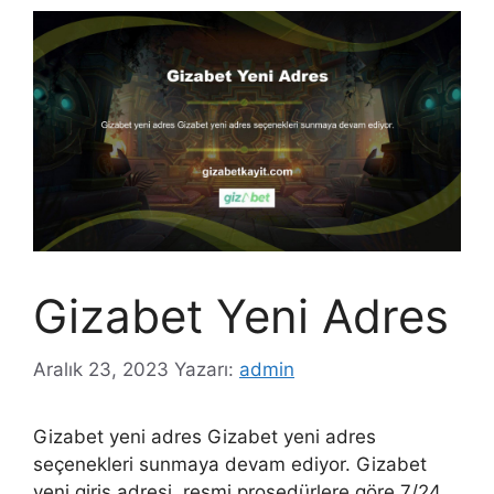
Gizabet Yeni Adres
Aralık 23, 2023
Yazarı:
admin
Gizabet yeni adres Gizabet yeni adres
seçenekleri sunmaya devam ediyor. Gizabet
yeni giriş adresi, resmi prosedürlere göre 7/24