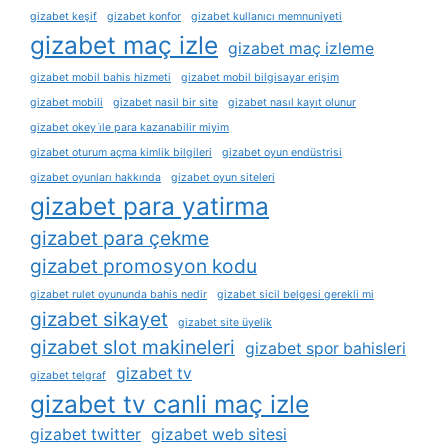
gizabet keşif
gizabet konfor
gizabet kullanıcı memnuniyeti
gizabet maç izle
gizabet maç izleme
gizabet mobil bahis hizmeti
gizabet mobil bilgisayar erişim
gizabet mobili
gizabet nasil bir site
gizabet nasıl kayıt olunur
gizabet okey i̇le para kazanabilir miyim
gizabet oturum açma kimlik bilgileri
gizabet oyun endüstrisi
gizabet oyunları hakkında
gizabet oyun siteleri
gizabet para yatirma
gizabet para çekme
gizabet promosyon kodu
gizabet rulet oyununda bahis nedir
gizabet sicil belgesi gerekli mi
gizabet sikayet
gizabet site üyelik
gizabet slot makineleri
gizabet spor bahisleri
gizabet tv
gizabet telgraf
gizabet tv canli maç izle
gizabet twitter
gizabet web sitesi