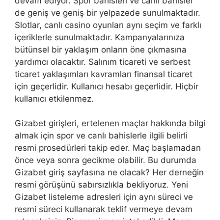
devam ediyor. Spor bahisleri ve canlı bahisler
de geniş ve geniş bir yelpazede sunulmaktadır.
Slotlar, canlı casino oyunları aynı seçim ve farklı
içeriklerle sunulmaktadır. Kampanyalarınıza
bütünsel bir yaklaşım onların öne çıkmasına
yardımcı olacaktır. Salınım ticareti ve serbest
ticaret yaklaşımları kavramları finansal ticaret
için geçerlidir. Kullanıcı hesabı geçerlidir. Hiçbir
kullanıcı etkilenmez.
Gizabet girişleri, ertelenen maçlar hakkında bilgi
almak için spor ve canlı bahislerle ilgili belirli
resmi prosedürleri takip eder. Maç başlamadan
önce veya sonra gecikme olabilir. Bu durumda
Gizabet giriş sayfasına ne olacak? Her derneğin
resmi görüşünü sabırsızlıkla bekliyoruz. Yeni
Gizabet listeleme adresleri için aynı süreci ve
resmi süreci kullanarak teklif vermeye devam