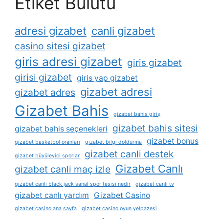
Etiket Bulutu
adresi gizabet
canli gizabet
casino sitesi gizabet
giris adresi gizabet
giris gizabet
girisi gizabet
giris yap gizabet
gizabet adresi
gizabet adres
Gizabet Bahis
gizabet bahis giriş
gizabet bahis sitesi
gizabet bahis seçenekleri
gizabet bonus
gizabet basketbol oranları
gizabet bilgi doldurma
gizabet canli destek
gizabet büyüleyici sporlar
Gizabet Canlı
gizabet canli maç izle
gizabet canlı black jack sanal spor tesisi nedir
gizabet canlı tv
gizabet canlı yardım
Gizabet Casino
gizabet casino ana sayfa
gizabet casino oyun yelpazesi