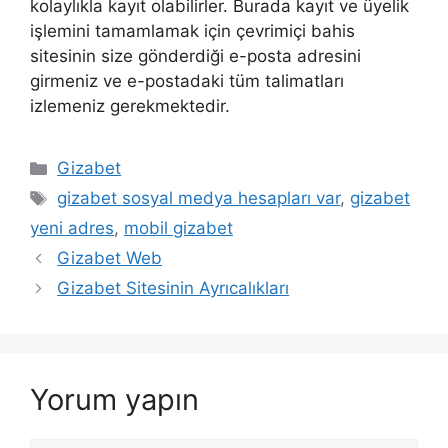
kolaylıkla kayıt olabilirler. Burada kayıt ve üyelik
işlemini tamamlamak için çevrimiçi bahis
sitesinin size gönderdiği e-posta adresini
girmeniz ve e-postadaki tüm talimatları
izlemeniz gerekmektedir.
Kategoriler
Gizabet
Etiketler
gizabet sosyal medya hesapları var
,
gizabet
yeni adres
,
mobil gizabet
Gizabet Web
Gizabet Sitesinin Ayrıcalıkları
Yorum yapın