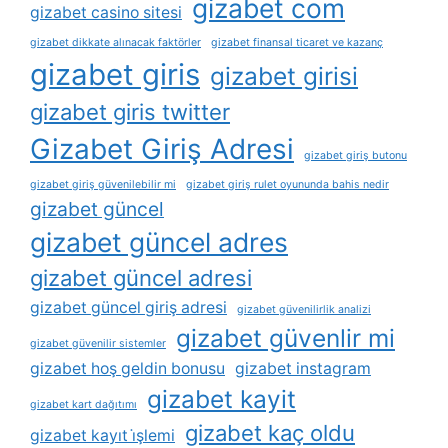
gizabet com
gizabet casino sitesi
gizabet dikkate alınacak faktörler
gizabet finansal ticaret ve kazanç
gizabet giris
gizabet girisi
gizabet giris twitter
Gizabet Giriş Adresi
gizabet giriş butonu
gizabet giriş güvenilebilir mi
gizabet giriş rulet oyununda bahis nedir
gizabet güncel
gizabet güncel adres
gizabet güncel adresi
gizabet güncel giriş adresi
gizabet güvenilirlik analizi
gizabet güvenlir mi
gizabet güvenilir sistemler
gizabet hoş geldin bonusu
gizabet instagram
gizabet kayit
gizabet kart dağıtımı
gizabet kaç oldu
gizabet kayıt i̇şlemi