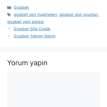
Kategoriler
Gizabet
Etiketler
gizabet slot makineleri
,
gizabet slot oyunları
,
gizabet yeni adresi
Gizabet Site Üyelik
Gizabet Yatırım İşlemi
Yorum yapın
Yorum