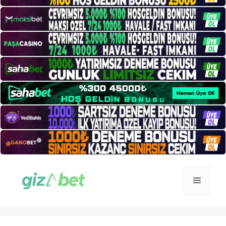
İçeriğe
atla
Menü