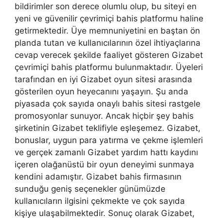
bildirimler son derece olumlu olup, bu siteyi en
yeni ve güvenilir çevrimiçi bahis platformu haline
getirmektedir. Üye memnuniyetini en baştan ön
planda tutan ve kullanıcılarının özel ihtiyaçlarına
cevap verecek şekilde faaliyet gösteren Gizabet
çevrimiçi bahis platformu bulunmaktadır. Üyeleri
tarafından en iyi Gizabet oyun sitesi arasında
gösterilen oyun heyecanını yaşayın. Şu anda
piyasada çok sayıda onaylı bahis sitesi rastgele
promosyonlar sunuyor. Ancak hiçbir şey bahis
şirketinin Gizabet teklifiyle eşleşemez. Gizabet,
bonuslar, uygun para yatırma ve çekme işlemleri
ve gerçek zamanlı Gizabet yardım hattı kaydını
içeren olağanüstü bir oyun deneyimi sunmaya
kendini adamıştır. Gizabet bahis firmasının
sunduğu geniş seçenekler günümüzde
kullanıcıların ilgisini çekmekte ve çok sayıda
kişiye ulaşabilmektedir. Sonuç olarak Gizabet,