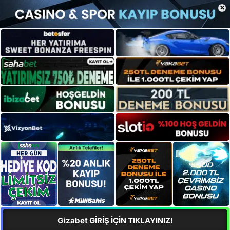
×
Gizabet GİRİŞ İÇİN TIKLAYINIZ!