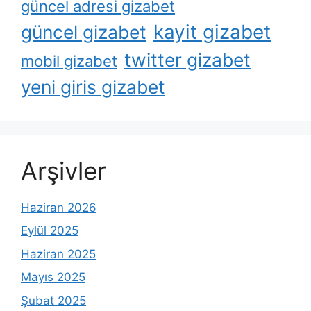
güncel adresi gizabet
kayit gizabet
güncel gizabet
twitter gizabet
mobil gizabet
yeni giris gizabet
Arşivler
Haziran 2026
Eylül 2025
Haziran 2025
Mayıs 2025
Şubat 2025