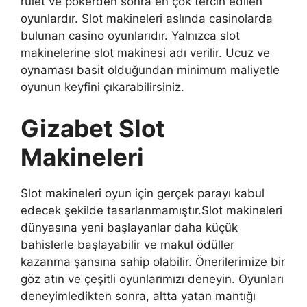
rulet ve pokerden sonra en çok tercih edilen
oyunlardır. Slot makineleri aslında casinolarda
bulunan casino oyunlarıdır. Yalnızca slot
makinelerine slot makinesi adı verilir. Ucuz ve
oynaması basit olduğundan minimum maliyetle
oyunun keyfini çıkarabilirsiniz.
Gizabet Slot
Makineleri
Slot makineleri oyun için gerçek parayı kabul
edecek şekilde tasarlanmamıştır.Slot makineleri
dünyasına yeni başlayanlar daha küçük
bahislerle başlayabilir ve makul ödüller
kazanma şansına sahip olabilir. Önerilerimize bir
göz atın ve çeşitli oyunlarımızı deneyin. Oyunları
deneyimledikten sonra, altta yatan mantığı