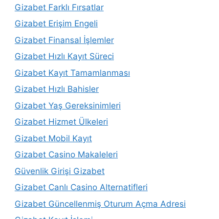
Gizabet Farklı Fırsatlar
Gizabet Erişim Engeli
Gizabet Finansal İşlemler
Gizabet Hızlı Kayıt Süreci
Gizabet Kayıt Tamamlanması
Gizabet Hızlı Bahisler
Gizabet Yaş Gereksinimleri
Gizabet Hizmet Ülkeleri
Gizabet Mobil Kayıt
Gizabet Casino Makaleleri
Güvenlik Girişi Gizabet
Gizabet Canlı Casino Alternatifleri
Gizabet Güncellenmiş Oturum Açma Adresi