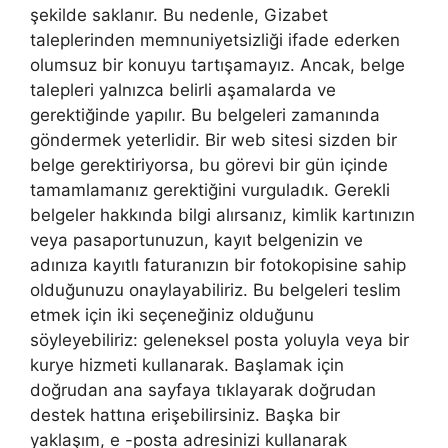
şekilde saklanır. Bu nedenle, Gizabet
taleplerinden memnuniyetsizliği ifade ederken
olumsuz bir konuyu tartışamayız. Ancak, belge
talepleri yalnızca belirli aşamalarda ve
gerektiğinde yapılır. Bu belgeleri zamanında
göndermek yeterlidir. Bir web sitesi sizden bir
belge gerektiriyorsa, bu görevi bir gün içinde
tamamlamanız gerektiğini vurguladık. Gerekli
belgeler hakkında bilgi alırsanız, kimlik kartınızın
veya pasaportunuzun, kayıt belgenizin ve
adınıza kayıtlı faturanızın bir fotokopisine sahip
olduğunuzu onaylayabiliriz. Bu belgeleri teslim
etmek için iki seçeneğiniz olduğunu
söyleyebiliriz: geleneksel posta yoluyla veya bir
kurye hizmeti kullanarak. Başlamak için
doğrudan ana sayfaya tıklayarak doğrudan
destek hattına erişebilirsiniz. Başka bir
yaklaşım, e -posta adresinizi kullanarak