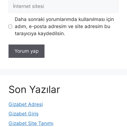
İnternet
sitesi
Daha sonraki yorumlarımda kullanılması için
adım, e-posta adresim ve site adresim bu
tarayıcıya kaydedilsin.
Son Yazılar
Gizabet Adresi
Gizabet Giriş
Gizabet Site Tanımı