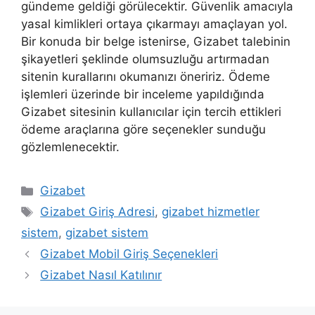
gündeme geldiği görülecektir. Güvenlik amacıyla
yasal kimlikleri ortaya çıkarmayı amaçlayan yol.
Bir konuda bir belge istenirse, Gizabet talebinin
şikayetleri şeklinde olumsuzluğu artırmadan
sitenin kurallarını okumanızı öneririz. Ödeme
işlemleri üzerinde bir inceleme yapıldığında
Gizabet sitesinin kullanıcılar için tercih ettikleri
ödeme araçlarına göre seçenekler sunduğu
gözlemlenecektir.
Kategoriler
Gizabet
Etiketler
Gizabet Giriş Adresi
,
gizabet hizmetler
sistem
,
gizabet sistem
Gizabet Mobil Giriş Seçenekleri
Gizabet Nasıl Katılınır