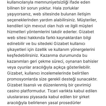
kullanıcılarıyla memnuniyetsizliği ifade eden
bilinen bir sorun yoktur. Hala zorluklar
yaşıyorsanız, web sitesinde bulunan iletişim
seçeneklerinden yardım alabilirsiniz. Müşteriler,
kendileri için mevcut olan hızlı ve ilgili müşteri
hizmetleri yöntemlerini takdir ederler. Gizabet
web sitesi hakkında farklı kaynaklardan bilgi
edinebilir ve bu sitedeki Gizabet kullanıcı
şikayetleri için özellik ve kullanım yönergelerini
keşfedebilirsiniz. Kazanma durumunda bu
kazanımları geri çekme süreci, oynanan bahisler
veya oyunlar aracılığıyla açıkça gösterilebilir.
Gizabet, kullanıcı incelemelerinde belirtilen
promosyonlarda size gerekli desteği sunacaktır.
Gizabet lisanslı ve düzenlenmiş bir çevrimiçi
casino platformudur. Ticari varlıkta kabul edilen
uluslararası piyasada kabul edilen bir şirket
aracılığıyla belirlenen yasal prosedürler