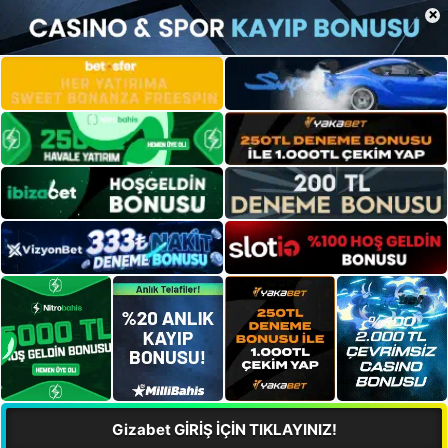
×
Gizabet GİRİŞ İÇİN TIKLAYINIZ!