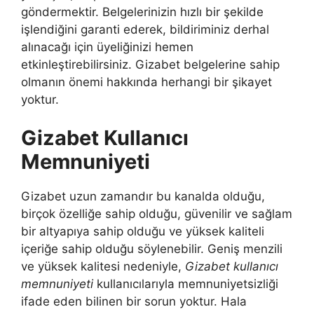
göndermektir. Belgelerinizin hızlı bir şekilde
işlendiğini garanti ederek, bildiriminiz derhal
alınacağı için üyeliğinizi hemen
etkinleştirebilirsiniz. Gizabet belgelerine sahip
olmanın önemi hakkında herhangi bir şikayet
yoktur.
Gizabet Kullanıcı
Memnuniyeti
Gizabet uzun zamandır bu kanalda olduğu,
birçok özelliğe sahip olduğu, güvenilir ve sağlam
bir altyapıya sahip olduğu ve yüksek kaliteli
içeriğe sahip olduğu söylenebilir. Geniş menzili
ve yüksek kalitesi nedeniyle,
Gizabet kullanıcı
memnuniyeti
kullanıcılarıyla memnuniyetsizliği
ifade eden bilinen bir sorun yoktur. Hala