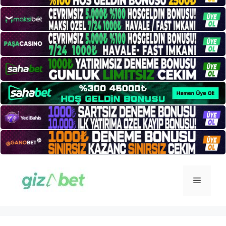
İçeriğe
atla
Menü