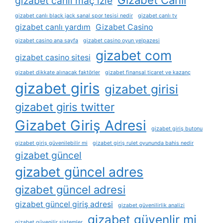
gizabet canli maç izle
gizabet canlı black jack sanal spor tesisi nedir
gizabet canlı tv
gizabet canlı yardım
Gizabet Casino
gizabet casino ana sayfa
gizabet casino oyun yelpazesi
gizabet com
gizabet casino sitesi
gizabet dikkate alınacak faktörler
gizabet finansal ticaret ve kazanç
gizabet giris
gizabet girisi
gizabet giris twitter
Gizabet Giriş Adresi
gizabet giriş butonu
gizabet giriş güvenilebilir mi
gizabet giriş rulet oyununda bahis nedir
gizabet güncel
gizabet güncel adres
gizabet güncel adresi
gizabet güncel giriş adresi
gizabet güvenilirlik analizi
gizabet güvenlir mi
gizabet güvenilir sistemler