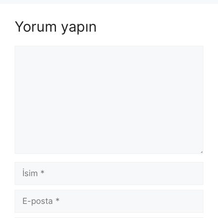
Yorum yapın
Yorum
İsim
E-
posta