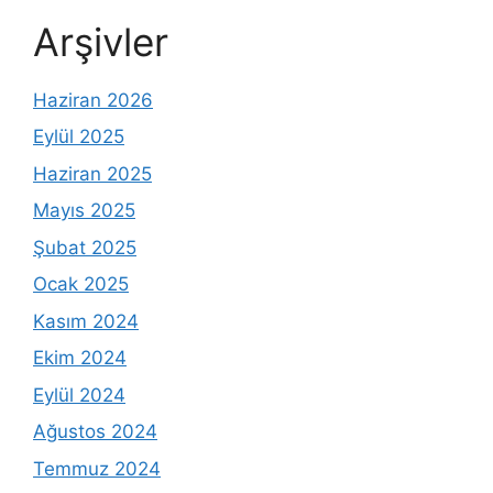
Arşivler
Haziran 2026
Eylül 2025
Haziran 2025
Mayıs 2025
Şubat 2025
Ocak 2025
Kasım 2024
Ekim 2024
Eylül 2024
Ağustos 2024
Temmuz 2024