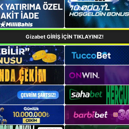
Gizabet GİRİŞ İÇİN TIKLAYINIZ!