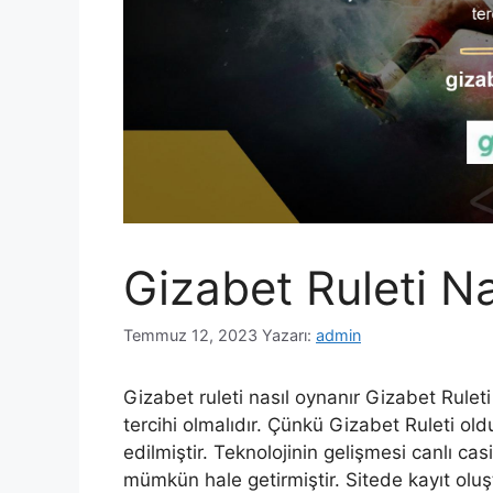
Gizabet Ruleti Na
Temmuz 12, 2023
Yazarı:
admin
Gizabet ruleti nasıl oynanır Gizabet Rule
tercihi olmalıdır. Çünkü Gizabet Ruleti oldu
edilmiştir. Teknolojinin gelişmesi canlı 
mümkün hale getirmiştir. Sitede kayıt ol