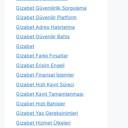
Gizabet Güvenilirlik Sorgulama
Gizabet Güvenilir Platform
Gizabet Adres Hatırlatma
Gizabet Güvenilir Bahis
Gizabet
Gizabet Farklı Fırsatlar
Gizabet Erişim Engeli
Gizabet Finansal İşlemler
Gizabet Hızlı Kayıt Süreci
Gizabet Kayıt Tamamlanması
Gizabet Hızlı Bahisler
Gizabet Yaş Gereksinimleri
Gizabet Hizmet Ülkeleri