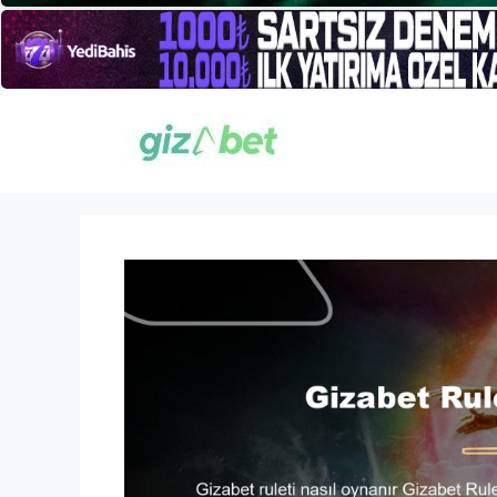
İçeriğe
atla