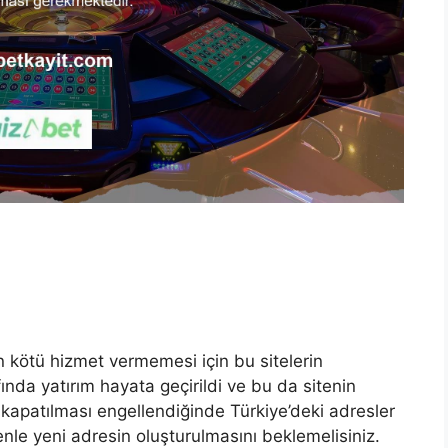
n kötü hizmet vermemesi için bu sitelerin
nda yatırım hayata geçirildi ve bu da sitenin
 kapatılması engellendiğinde Türkiye’deki adresler
le yeni adresin oluşturulmasını beklemelisiniz.