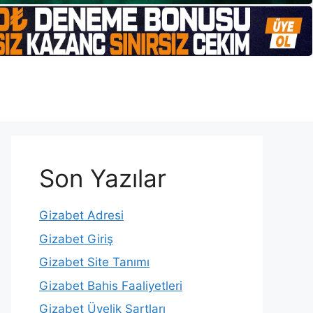
Son Yazılar
Gizabet Adresi
Gizabet Giriş
Gizabet Site Tanımı
Gizabet Bahis Faaliyetleri
Gizabet Üyelik Şartları