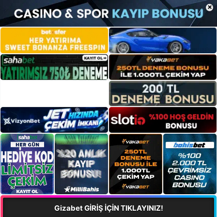
×
Gizabet GİRİŞ İÇİN TIKLAYINIZ!