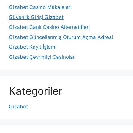
Gizabet Casino Makaleleri
Güvenlik Girişi Gizabet
Gizabet Canlı Casino Alternatifleri
Gizabet Güncellenmiş Oturum Açma Adresi
Gizabet Kayıt İşlemi
Gizabet Çevrimiçi Casinolar
Kategoriler
Gizabet