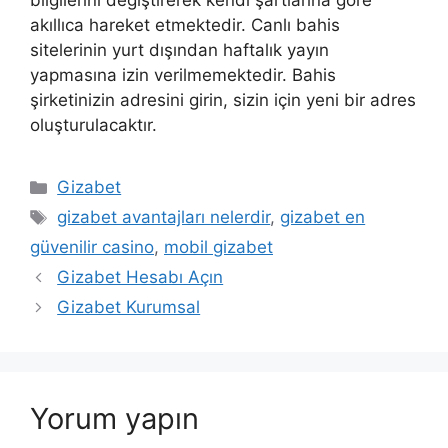
bilgilerini değiştirerek kendi şartlarına göre
akıllıca hareket etmektedir. Canlı bahis
sitelerinin yurt dışından haftalık yayın
yapmasına izin verilmemektedir. Bahis
şirketinizin adresini girin, sizin için yeni bir adres
oluşturulacaktır.
Kategoriler
Gizabet
Etiketler
gizabet avantajları nelerdir
,
gizabet en
güvenilir casino
,
mobil gizabet
Gizabet Hesabı Açın
Gizabet Kurumsal
Yorum yapın