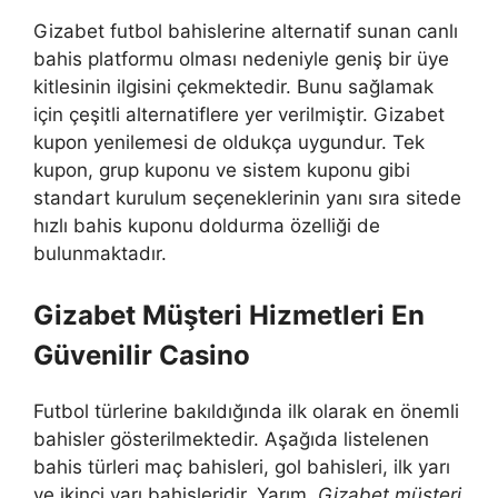
Gizabet futbol bahislerine alternatif sunan canlı
bahis platformu olması nedeniyle geniş bir üye
kitlesinin ilgisini çekmektedir. Bunu sağlamak
için çeşitli alternatiflere yer verilmiştir. Gizabet
kupon yenilemesi de oldukça uygundur. Tek
kupon, grup kuponu ve sistem kuponu gibi
standart kurulum seçeneklerinin yanı sıra sitede
hızlı bahis kuponu doldurma özelliği de
bulunmaktadır.
Gizabet Müşteri Hizmetleri En
Güvenilir Casino
Futbol türlerine bakıldığında ilk olarak en önemli
bahisler gösterilmektedir. Aşağıda listelenen
bahis türleri maç bahisleri, gol bahisleri, ilk yarı
ve ikinci yarı bahisleridir. Yarım.
Gizabet müşteri