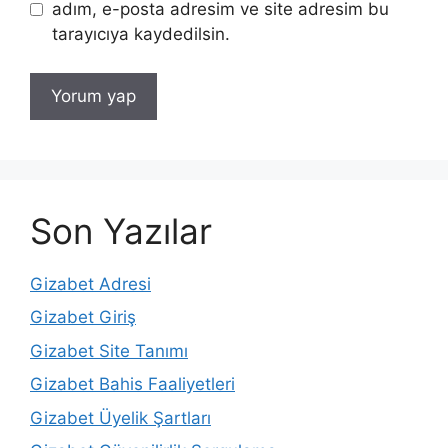
adım, e-posta adresim ve site adresim bu
tarayıcıya kaydedilsin.
Son Yazılar
Gizabet Adresi
Gizabet Giriş
Gizabet Site Tanımı
Gizabet Bahis Faaliyetleri
Gizabet Üyelik Şartları