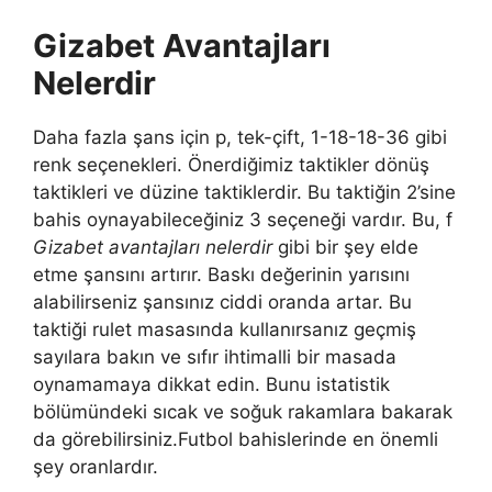
Gizabet Avantajları
Nelerdir
Daha fazla şans için p, tek-çift, 1-18-18-36 gibi
renk seçenekleri. Önerdiğimiz taktikler dönüş
taktikleri ve düzine taktiklerdir. Bu taktiğin 2’sine
bahis oynayabileceğiniz 3 seçeneği vardır. Bu, f
Gizabet avantajları nelerdir
gibi bir şey elde
etme şansını artırır. Baskı değerinin yarısını
alabilirseniz şansınız ciddi oranda artar. Bu
taktiği rulet masasında kullanırsanız geçmiş
sayılara bakın ve sıfır ihtimalli bir masada
oynamamaya dikkat edin. Bunu istatistik
bölümündeki sıcak ve soğuk rakamlara bakarak
da görebilirsiniz.Futbol bahislerinde en önemli
şey oranlardır.