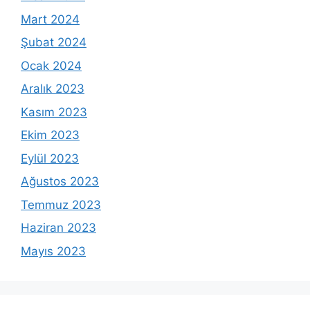
Mart 2024
Şubat 2024
Ocak 2024
Aralık 2023
Kasım 2023
Ekim 2023
Eylül 2023
Ağustos 2023
Temmuz 2023
Haziran 2023
Mayıs 2023