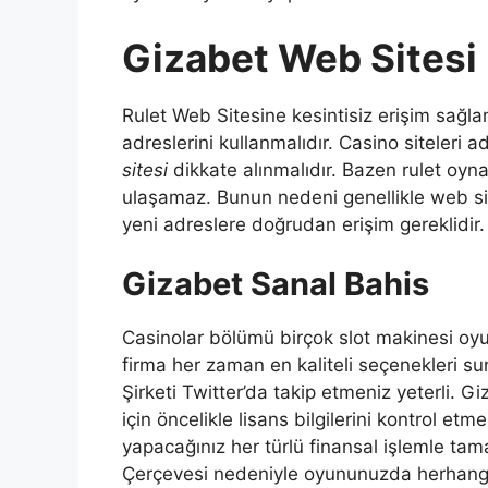
Gizabet Web Sitesi
Rulet Web Sitesine kesintisiz erişim sağl
adreslerini kullanmalıdır. Casino siteleri a
sitesi
dikkate alınmalıdır. Bazen rulet oyna
ulaşamaz. Bunun nedeni genellikle web si
yeni adreslere doğrudan erişim gereklidir.
Gizabet Sanal Bahis
Casinolar bölümü birçok slot makinesi oy
firma her zaman en kaliteli seçenekleri sun
Şirketi Twitter’da takip etmeniz yeterli. Gi
için öncelikle lisans bilgilerini kontrol etmel
yapacağınız her türlü finansal işlemle ta
Çerçevesi nedeniyle oyununuzda herhangi 