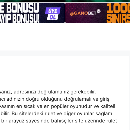
nız, adresinizi doğrulamanız gerekebilir.
nıcı adınızın doğru olduğunu doğrulamalı ve giriş
asının en sıcak ve en popüler oyunudur ve kaliteli
bilir. Bu sitelerdeki rulet ve diğer oyunlar sağlam
ı bir arayüz sayesinde bahisçiler site üzerinde rulet