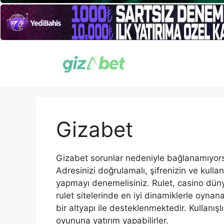
İçeriğe
atla
Gizabet
Gizabet sorunlar nedeniyle bağlanamıyorsa
Adresinizi doğrulamalı, şifrenizin ve kulla
yapmayı denemelisiniz. Rulet, casino düny
rulet sitelerinde en iyi dinamiklerle oynana
bir altyapı ile desteklenmektedir. Kullanışl
oyununa yatırım yapabilirler.